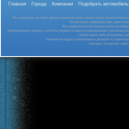
Главная
Города
Компании
Подобрать автомобиль
Все указанные на сайте данные (включая цены и фото) носят исключительно
Технические характеристики, цены и в
Все графические материалы взяты из откры
Наименования, образы и логотипы являются зарегистрированными торговыми мар
имеют какое-либо отношение к д
Указание на адреса официальных дилеров не гарантируе
Находясь на данном сайте