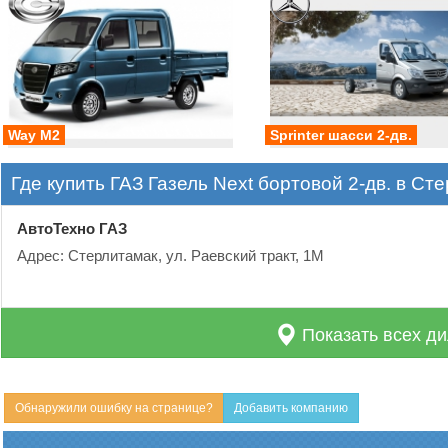
Way M2
Sprinter шасси 2-дв.
Где купить ГАЗ Газель Next бортовой 2-дв. в Ст
АвтоТехно ГАЗ
Адрес: Стерлитамак, ул. Раевский тракт, 1М
Показать всех ди
Обнаружили ошибку на странице?
Добавить компанию