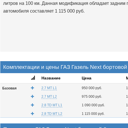
литров на 100 км. Данная модификация обладает задним 
автомобиля составляет 1 115 000 руб.
Комплектации и цены ГАЗ Газель Next бортовой 
Название
Цена
2.7 MT L1
950 000 руб.
1
Базовая
2.7 MT L2
975 000 руб.
1
2.8 TD MT L1
1 090 000 руб.
1
2.8 TD MT L2
1 115 000 руб.
1