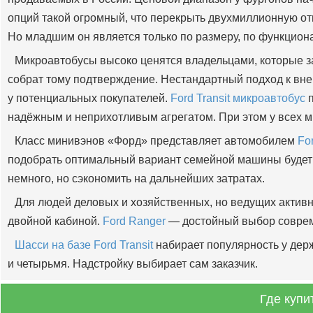
опций такой огромный, что перекрыть двухмиллионную от
Но младшим он является только по размеру, по функциона
Микроавтобусы высоко ценятся владельцами, которые 
собрат тому подтверждение. Нестандартный подход к вне
у потенциальных покупателей.
Ford Transit микроавтобус
п
надёжным и неприхотливым агрегатом. При этом у всех м
Класс минивэнов «Форд» представляет автомобилем
Fo
подобрать оптимальный вариант семейной машины будет л
немного, но сэкономить на дальнейших затратах.
Для людей деловых и хозяйственных, но ведущих активн
двойной кабиной.
Ford Ranger
— достойный выбор совре
Шасси на базе Ford Transit
набирает популярность у дер
и четырьмя. Надстройку выбирает сам заказчик.
Где купи